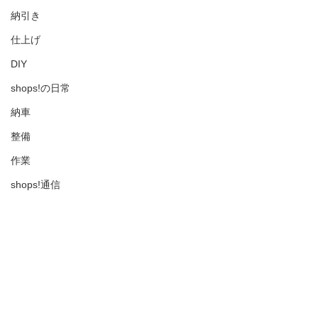
納引き
仕上げ
DIY
shops!の日常
納車
整備
作業
shops!通信