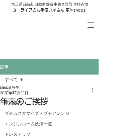
​埼玉県日高市 自動車販売 中古車買取 車検点検
カーライフのお手伝い屋さん 車屋shops!
車屋shops!
LINE公式アカウントはじめました
お友達登録はここをクリック
記事
すべて
shops! 笹生
すべて
2023年12月28日
年末のご挨拶
車両販売
プチカスタマイズ・プチアレンジ
エンジンルーム洗浄一覧
ドレスアップ