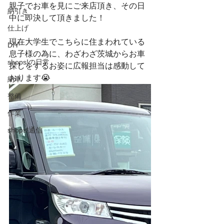
親子でお車を見にご来店頂き、その日
納引き
中に即決して頂きました！
仕上げ
現在大学生でこちらに住まわれている
DIY
息子様の為に、わざわざ茨城からお車
shops!の日常
探しをするお姿に広報担当は感動して
おります😭
納車
整備
作業
shops!通信