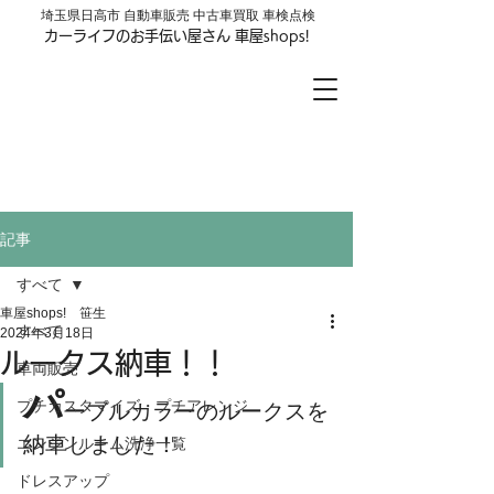
​埼玉県日高市 自動車販売 中古車買取 車検点検
カーライフのお手伝い屋さん 車屋shops!
車屋shops!
LINE公式アカウントはじめました
お友達登録はここをクリック
記事
すべて
車屋shops! 笹生
すべて
2024年3月18日
ルークス納車！！
車両販売
パ
プチカスタマイズ・プチアレンジ
ープルカラーのルークスを
納車しました！
エンジンルーム洗浄一覧
ドレスアップ