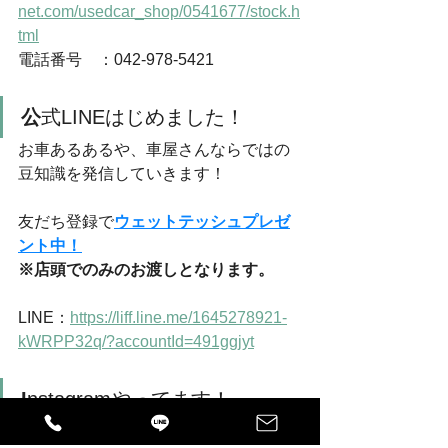
net.com/usedcar_shop/0541677/stock.h
tml
電話番号　：042-978-5421
公
式LINEはじめました！
お車あるあるや、車屋さんならではの
豆知識を発信していきます！
友だち登録で
ウェットテッシュプレゼ
ント中！
※店頭でのみのお渡しとなります。
LINE：
https://liff.line.me/1645278921-
kWRPP32q/?accountId=491ggjyt
I
nstagramやってます！
BEFORE AFTERや洗浄動画、宣伝等、