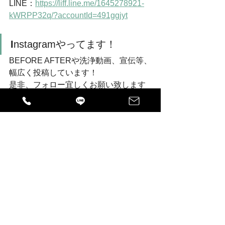
LINE：
https://liff.line.me/1645278921-
kWRPP32q/?accountId=491ggjyt
I
nstagramやってます！
BEFORE AFTERや洗浄動画、宣伝等、
幅広く投稿しています！
是非、フォロー宜しくお願い致します
m(_ _)m
instagram：
https://www.instagram.com/kurumaya_s
hops/
納車
shops!の日常