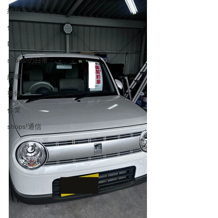
納引き
仕上げ
DIY
shops!の日常
納車
整備
作業
shops!通信