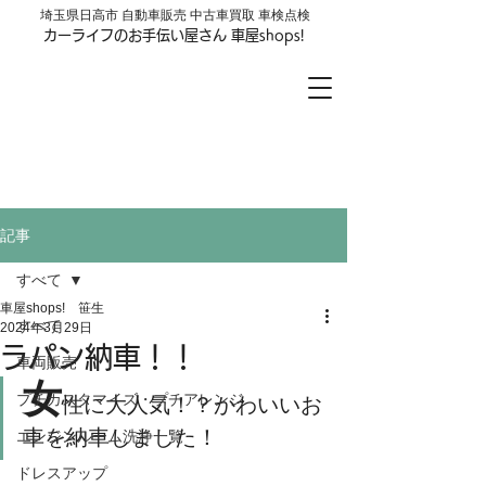
​埼玉県日高市 自動車販売 中古車買取 車検点検
カーライフのお手伝い屋さん 車屋shops!
車屋shops!
LINE公式アカウントはじめました
お友達登録はここをクリック
記事
すべて
車屋shops! 笹生
すべて
2024年3月29日
ラパン納車！！
車両販売
女
プチカスタマイズ・プチアレンジ
性に大人気！？かわいいお
車を納車しました！
エンジンルーム洗浄一覧
ドレスアップ