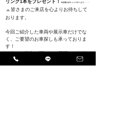
リンク1本をプレゼント！
※社長のポケットマネーより・・・
皆さまのご来店を心よりお待ちして
（笑）
おります。
今回ご紹介した車両や展示車だけでな
く、ご要望のお車探しも承っておりま
す！
お車のご購入に関するご質問やご相談
等がございましたら、どうぞお気軽に
お問合せください。
お車探しはグーネット！
新車・中古車どちらもお探しできま
す。
お車をお探しの方は、グーネットまた
は、お電話にてお問合せください！
グーネット：
https://www.goo-
net.com/usedcar_shop/0541677/stock.h