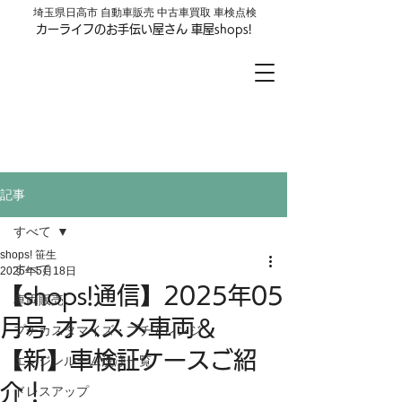
​埼玉県日高市 自動車販売 中古車買取 車検点検
カーライフのお手伝い屋さん 車屋shops!
車屋shops!
LINE公式アカウントはじめました
お友達登録はここをクリック
記事
すべて
shops! 笹生
すべて
2025年5月18日
【shops!通信】2025年05
車両販売
月号 オススメ車両＆
プチカスタマイズ・プチアレンジ
【新】車検証ケースご紹
エンジンルーム洗浄一覧
介！
ドレスアップ