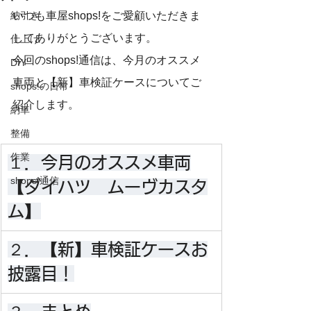
納引き
いつも車屋shops!をご愛顧いただきま
してありがとうございます。
仕上げ
今回のshops!通信は、今月のオススメ
DIY
車両と【新】車検証ケースについてご
shops!の日常
紹介します。
納車
整備
作業
１．今月のオススメ車両
shops!通信
【ダイハツ　ムーヴカスタ
ム】
２．【新】車検証ケースお
披露目！