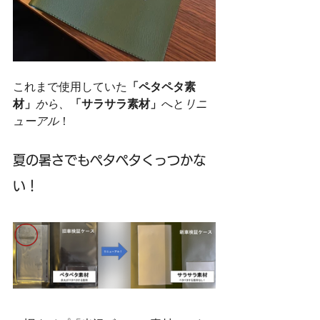
これまで使用していた
「ペタペタ素
材」
から、
「サラサラ素材」
へと
リニ
ューアル
！
夏の暑さでもペタペタくっつかな
い！