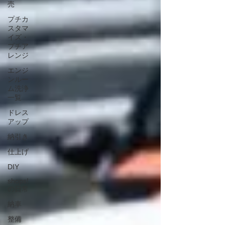
売
プチカ
スタマ
イズ・
プチア
レンジ
エンジ
ンルー
ム洗浄
一覧
ドレス
アップ
納引き
仕上げ
DIY
shops!
の日常
納車
整備