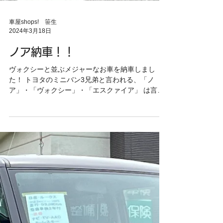
車屋shops! 笹生
2024年3月18日
ノア納車！！
ヴォクシーと並ぶメジャーなお車を納車しまし
た！ トヨタのミニバン3兄弟と言われる、「ノ
ア」・「ヴォクシー」・「エスクァイア」 は言わ
ずと知れたお車ですよね！ エスクァイアは、生産
終了ですが。。。😥 ファミリーカーを牽引し続け
る大黒柱のように頼もしい存在です😍...