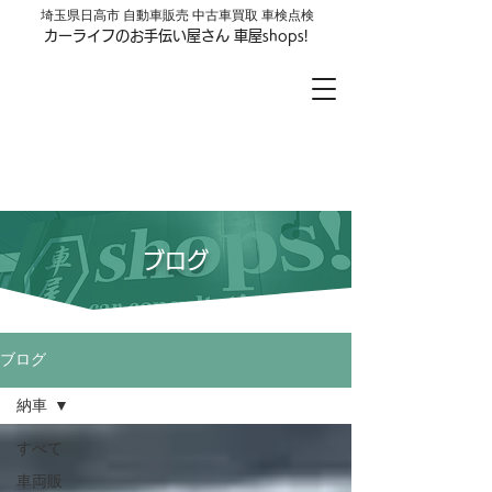
​埼玉県日高市 自動車販売 中古車買取 車検点検
カーライフのお手伝い屋さん 車屋shops!
車屋shops!
LINE公式アカウントはじめました
お友達登録はここをクリック
ブログ
ブログ
納車
すべて
車両販