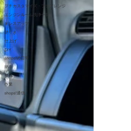
プチカスタマイズ・プチアレンジ
エンジンルーム洗浄一覧
ドレスアップ
納引き
仕上げ
DIY
shops!の日常
納車
整備
作業
shops!通信