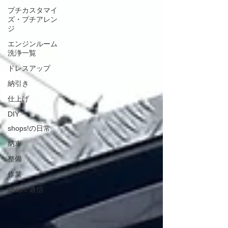
プチカスタマイ
ズ・プチアレン
ジ
エンジンルーム
洗浄一覧
ドレスアップ
納引き
仕上げ
DIY
shops!の日常
納車
整備
作業
shops!通信