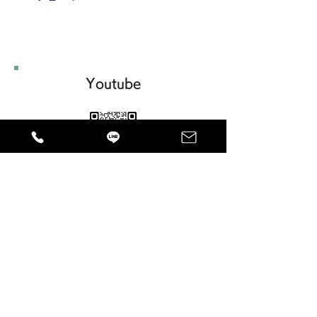
Youtube
ショート動画を中心に投稿していま
す！他の店頭では販売していない、
洗車グッズで撮影しておりますの
で、この動画を見て気になった方は
是非、お問合せ下さい！
URL:
https://www.youtube.com/@shop
s-car