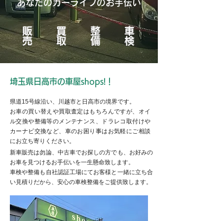
​あなたのカーライフのお手伝い
販売
買取
整備
車検
埼玉県日高市の車屋shops!！
​県道15号線沿い、川越市と日高市の境界です。
お車の買い替えや買取査定はもちろんですが、オイ
ル交換や整備等のメンテナンス、ドラレコ取付けや
カーナビ交換など、車のお困り事はお気軽にご相談
にお立ち寄りください。
新車販売は勿論、中古車でお探しの方でも、お好みの
お車を見つけるお手伝いを一生懸命致します。
車検や整備も自社認証工場にてお客様と一緒に立ち合
い見積りだから、安心の車検整備をご提供致します。